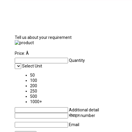
Tell us about your requirement
Price:
Â
Quantity
Select Unit
50
100
200
250
500
1000+
Additional detail
मोबाइल number
Email